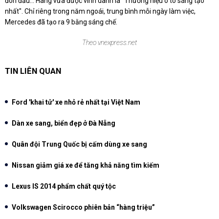
đón đầu… Hãng vừa được vinh danh là "Thương hiệu ô tô sáng tạo
nhất". Chỉ riêng trong năm ngoái, trung bình mỗi ngày làm việc,
Mercedes đã tạo ra 9 bằng sáng chế.
Theo vnexpress.net
TIN LIÊN QUAN
Ford 'khai tử' xe nhỏ rẻ nhất tại Việt Nam
Dàn xe sang, biển đẹp ở Đà Nẵng
Quân đội Trung Quốc bị cấm dùng xe sang
Nissan giảm giá xe để tăng khả năng tìm kiếm
Lexus IS 2014 phẩm chất quý tộc
Volkswagen Scirocco phiên bản “hàng triệu”