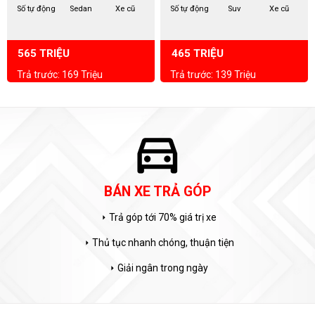
Số tự động
Sedan
Xe cũ
Số tự động
Suv
Xe cũ
565 TRIỆU
465 TRIỆU
Trả trước: 169 Triệu
Trả trước: 139 Triệu
directions_car
BÁN XE TRẢ GÓP
Trả góp tới 70% giá trị xe
arrow_right
Thủ tục nhanh chóng, thuận tiện
arrow_right
Giải ngân trong ngày
arrow_right