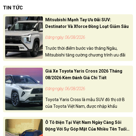
TIN TỨC
Mitsubishi Mạnh Tay Ưu Đãi SUV:
Destinator Và Xforce Đồng Loạt Giảm Sâu
Đăng ngày: 06/08/2026
Trước thời điểm bước vào tháng Ngâu,
Mitsubishi tăng cường chương trình ưu đãi
cho toàn bộ danh mục sản phẩm tại Việt
Nam. Trong đó, ba mẫu xe bán chạy nhất
Giá Xe Toyota Yaris Cross 2026 Tháng
gồm Xpander, Xforce và Destinator đều
08/2026 Kèm Đánh Giá Chi Tiết
được áp dụng mức hỗ trợ chi phí lăn bánh
đáng kể.
Đăng ngày: 06/08/2026
Toyota Yaris Cross là mẫu SUV đô thị cỡ B
của Toyota Việt Nam, được nhập khẩu
nguyên chiếc từ Indonesia. Xe hiện phân phối
với hai phiên bản động cơ xăng và Hybrid, có
Ô Tô Điện Tại Việt Nam Ngày Càng Sôi
giá bán khởi điểm từ 650 triệu đồng.
Động Với Sự Góp Mặt Của Nhiều Tên Tuổi
Lớn