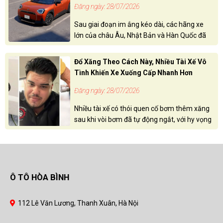
Đăng ngày: 28/07/2026
Sau giai đoạn im ắng kéo dài, các hãng xe
lớn của châu Âu, Nhật Bản và Hàn Quốc đã
bắt đầu đẩy mạnh chiến lược điện hóa, với
mục tiêu mở rộng hiện diện tại Việt Nam - thị
Đổ Xăng Theo Cách Này, Nhiều Tài Xế Vô
trường được đánh giá có nhiều tiềm năng
Tình Khiến Xe Xuống Cấp Nhanh Hơn
trong khu vực Đông Nam Á.
Đăng ngày: 28/07/2026
Nhiều tài xế có thói quen cố bơm thêm xăng
sau khi vòi bơm đã tự động ngắt, với hy vọng
bình đầy hơn và xe có thể di chuyển được
quãng đường dài hơn. Tuy nhiên, theo cảnh
báo của một thợ sửa xe tại Mỹ, hành động
này có thể làm hỏng hệ thống thu hồi hơi
xăng (EVAP), khiến chủ xe phải đối mặt với
Ô TÔ HÒA BÌNH
chi phí sửa chữa không nhỏ.
112 Lê Văn Lương, Thanh Xuân, Hà Nội