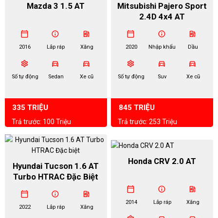
Mazda 3 1.5 AT
Mitsubishi Pajero Sport
2.4D 4x4 AT
calendar_today
info
ev_station
calendar_today
info
ev_station
2016
Lắp ráp
Xăng
2020
Nhập khẩu
Dầu
settings
directions_car
directions_car
settings
directions_car
directions_car
Số tự động
Sedan
Xe cũ
Số tự động
Suv
Xe cũ
335 TRIỆU
845 TRIỆU
Trả trước: 100 Triệu
Trả trước: 253 Triệu
Honda CRV 2.0 AT
Hyundai Tucson 1.6 AT
Turbo HTRAC Đặc Biệt
calendar_today
info
ev_station
calendar_today
info
ev_station
2014
Lắp ráp
Xăng
2022
Lắp ráp
Xăng