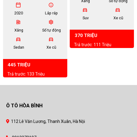
Xăng
Số tự động
calendar_today
info
directions_car
directions_car
2020
Lắp ráp
Suv
Xe cũ
ev_station
settings
Xăng
Số tự động
370 TRIỆU
directions_car
directions_car
Trả trước: 111 Triệu
Sedan
Xe cũ
445 TRIỆU
Trả trước: 133 Triệu
Ô TÔ HÒA BÌNH
112 Lê Văn Lương, Thanh Xuân, Hà Nội