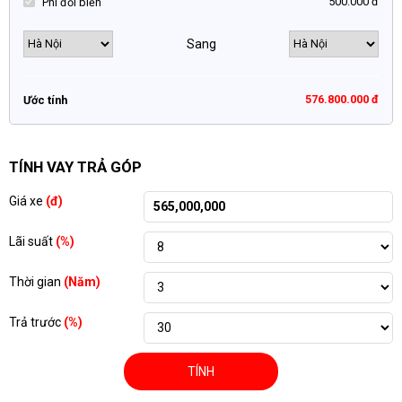
500.000 đ
Phí đổi biển
Sang
576.800.000 đ
Ước tính
TÍNH VAY TRẢ GÓP
Giá xe
(đ)
Lãi suất
(%)
Thời gian
(Năm)
Trả trước
(%)
TÍNH