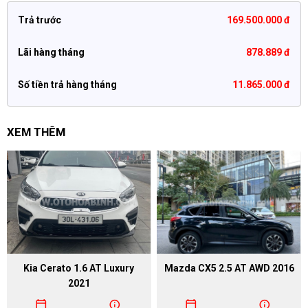
Trả trước
169.500.000 đ
Lãi hàng tháng
878.889 đ
Số tiền trả hàng tháng
11.865.000 đ
XEM THÊM
Kia Cerato 1.6 AT Luxury
Mazda CX5 2.5 AT AWD 2016
2021
calendar_today
info
calendar_today
info