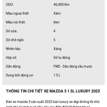
ODO:
46,000 Km
Màu ngoại thất:
Xám
Màu nội thất:
Đen
Số cửa:
4
Số chỗ ngồi:
5
Nhiên liệu:
Xăng
Hộp số:
Số tự động
Dẫn động:
FWD - Dẫn động cầu trước
Dung tích động cơ:
1.5 L
THÔNG TIN CHI TIẾT XE MAZDA 3 1.5L LUXURY 2023
Bán xe mazda 3 sản xuất 2023 bản luxury xe đẹp không lỗi nhỏ
một chủ từ mới ai có nhu cầu gọi điện để biết thông tin xe