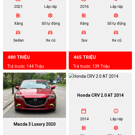
2021
Lắp ráp
2016
Lắp ráp
ev_station
settings
ev_station
settings
Xăng
Số tự động
Xăng
Số tự động
directions_car
directions_car
directions_car
directions_car
Sedan
Xe cũ
Suv
Xe cũ
480 TRIỆU
465 TRIỆU
Trả trước: 144 Triệu
Trả trước: 139 Triệu
Honda CRV 2.0 AT 2014
calendar_today
info
2014
Lắp ráp
Mazda 3 Luxury 2020
ev_station
settings