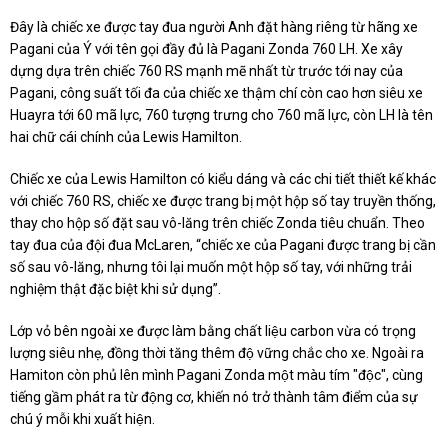
Đây là chiếc xe được tay đua người Anh đặt hàng riêng từ hãng xe
Pagani của Ý với tên gọi đầy đủ là Pagani Zonda 760 LH. Xe xây
dựng dựa trên chiếc 760 RS mạnh mẽ nhất từ trước tới nay của
Pagani, công suất tối đa của chiếc xe thậm chí còn cao hơn siêu xe
Huayra tới 60 mã lực, 760 tượng trưng cho 760 mã lực, còn LH là tên
hai chữ cái chính của Lewis Hamilton.
Chiếc xe của Lewis Hamilton có kiểu dáng và các chi tiết thiết kế khác
với chiếc 760 RS, chiếc xe được trang bị một hộp số tay truyền thống,
thay cho hộp số đặt sau vô-lăng trên chiếc Zonda tiêu chuẩn. Theo
tay đua của đội đua McLaren, “chiếc xe của Pagani được trang bị cần
số sau vô-lăng, nhưng tôi lại muốn một hộp số tay, với những trải
nghiệm thật đặc biệt khi sử dụng”.
Lớp vỏ bên ngoài xe được làm bằng chất liệu carbon vừa có trọng
lượng siêu nhẹ, đồng thời tăng thêm độ vững chắc cho xe. Ngoài ra
Hamiton còn phủ lên mình Pagani Zonda một màu tím "độc", cùng
tiếng gầm phát ra từ động cơ, khiến nó trở thành tâm điểm của sự
chú ý mỗi khi xuất hiện.