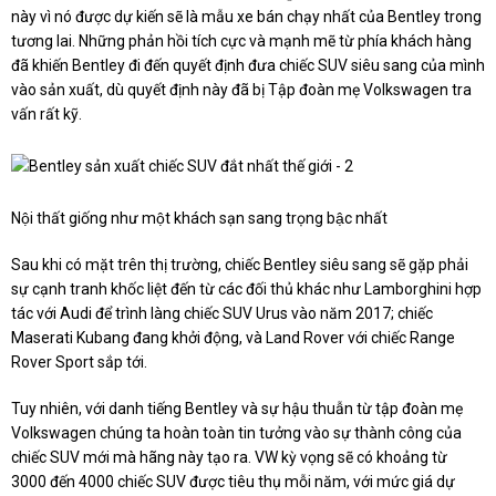
này vì nó được dự kiến sẽ là mẫu xe bán chạy nhất của Bentley trong
tương lai. Những phản hồi tích cực và mạnh mẽ từ phía khách hàng
đã khiến Bentley đi đến quyết định đưa chiếc SUV siêu sang của mình
vào sản xuất, dù quyết định này đã bị Tập đoàn mẹ Volkswagen tra
vấn rất kỹ.
Nội thất giống như một khách sạn sang trọng bậc nhất
Sau khi có mặt trên thị trường, chiếc Bentley siêu sang sẽ gặp phải
sự cạnh tranh khốc liệt đến từ các đối thủ khác như Lamborghini hợp
tác với Audi để trình làng chiếc SUV Urus vào năm 2017; chiếc
Maserati Kubang đang khởi động, và Land Rover với chiếc Range
Rover Sport sắp tới.
Tuy nhiên, với danh tiếng Bentley và sự hậu thuẫn từ tập đoàn mẹ
Volkswagen chúng ta hoàn toàn tin tưởng vào sự thành công của
chiếc SUV mới mà hãng này tạo ra. VW kỳ vọng sẽ có khoảng từ
3000 đến 4000 chiếc SUV được tiêu thụ mỗi năm, với mức giá dự