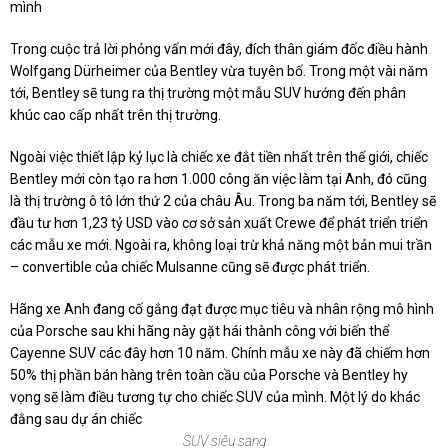
mình
Trong cuộc trả lời phỏng vấn mới đây, đích thân giám đốc điều hành
Wolfgang Dürheimer của Bentley vừa tuyên bố. Trong một vài năm
tới, Bentley sẽ tung ra thị trường một mẫu SUV hướng đến phân
khúc cao cấp nhất trên thị trường.
Ngoài việc thiết lập kỷ lục là chiếc xe đắt tiền nhất trên thế giới, chiếc
Bentley mới còn tạo ra hơn 1.000 công ăn việc làm tại Anh, đó cũng
là thị trường
ô tô
lớn thứ 2 của châu Âu. Trong ba năm tới, Bentley sẽ
đầu tư hơn 1,23 tỷ USD vào cơ sở sản xuất Crewe để phát triển triển
các mẫu xe mới. Ngoài ra, không loại trừ khả năng một bản mui trần
– convertible của chiếc Mulsanne cũng sẽ được phát triển.
Hãng xe Anh đang cố gắng đạt được mục tiêu và nhân rộng mô hình
của Porsche sau khi hãng này gặt hái thành công với biến thể
Cayenne SUV các đây hơn 10 năm. Chính mẫu xe này đã chiếm hơn
50% thị phần bán hàng trên toàn cầu của Porsche và Bentley hy
vọng sẽ làm điều tương tự cho chiếc SUV của mình. Một lý do khác
đằng sau dự án chiếc
SUV siêu sang