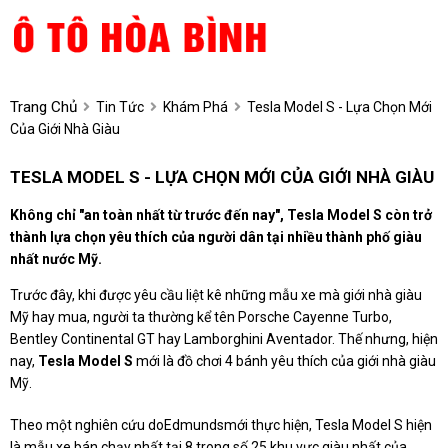
Trang Chủ
Tin Tức
Khám Phá
Tesla Model S - Lựa Chọn Mới
Của Giới Nhà Giàu
TESLA MODEL S - LỰA CHỌN MỚI CỦA GIỚI NHÀ GIÀU
Không chỉ "an toàn nhất từ trước đến nay", Tesla Model S còn trở
thành lựa chọn yêu thích của người dân tại nhiều thành phố giàu
nhất nước Mỹ.
Trước đây, khi được yêu cầu liệt kê những mẫu xe mà giới nhà giàu
Mỹ hay mua, người ta thường kể tên Porsche Cayenne Turbo,
Bentley Continental GT hay Lamborghini Aventador. Thế nhưng, hiện
nay,
Tesla Model S
mới là đồ chơi 4 bánh yêu thích của giới nhà giàu
Mỹ.
Theo một nghiên cứu doEdmundsmới thực hiện, Tesla Model S hiện
là mẫu xe bán chạy nhất tại 8 trong số 25 khu vực giàu nhất của