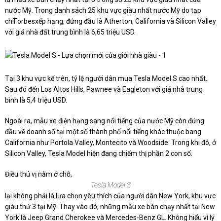
nước Mỹ. Trong danh sách 25 khu vực giàu nhất nước Mỹ do tạp
chíForbesxếp hạng, đứng đầu là Atherton, California và Silicon Valley
với giá nhà đất trung bình là 6,65 triệu USD.
Tại 3 khu vực kể trên, tỷ lệ người dân mua Tesla Model S cao nhất.
Sau đó đến Los Altos Hills, Pawnee và Eagleton với giá nhà trung
bình là 5,4 triệu USD.
Ngoài ra, mẫu xe điện hạng sang nổi tiếng của nước Mỹ còn đứng
đầu về doanh số tại một số thành phố nổi tiếng khác thuộc bang
California như Portola Valley, Montecito và Woodside. Trong khi đó, ở
Silicon Valley, Tesla Model hiện đang chiếm thị phần 2 con số.
Điều thú vị nằm ở chỗ,
Tesla Model S
lại không phải là lựa chọn yêu thích của người dân New York, khu vực
giàu thứ 3 tại Mỹ. Thay vào đó, những mẫu xe bán chạy nhất tại New
York là Jeep Grand Cherokee và Mercedes-Benz GL. Không hiểu vì lý