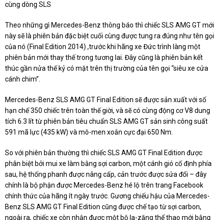
cùng dòng SLS
Theo những gì Mercedes-Benz thông báo thì chiếc SLS AMG GT mới
này sẽ là phiên bản đặc biệt cuối cùng được tung ra đúng như tên gọi
của nó (Final Edition 2014) ,trước khi hãng xe Đức trình làng một
phiên bản mới thay thế trong tương lai. Đây cũng là phiên bản kết
thúc gần nửa thế kỷ có mặt trên thị trường của tên gọi “siêu xe cửa
cánh chim”.
Mercedes-Benz SLS AMG GT Final Edition sẽ được sản xuất với số
hạn chế 350 chiếc trên toàn thế giời, và sẽ có cùng động cơ V8 dung
tích 6.3 lít từ phiên bản tiêu chuẩn SLS AMG GT sản sinh công suất
591 mã lực (435 kW) và mô-men xoắn cực đại 650 Nm.
So với phiên bản thường thì chiếc SLS AMG GT Final Edition được
phân biệt bởi mui xe làm bằng sợi carbon, một cánh gió cố định phía
sau, hệ thống phanh được nâng cấp, cản trước được sửa đổi – đây
chính là bộ phận được Mercedes-Benz hé lộ trên trang Facebook
chính thức của hãng ít ngày trước. Gương chiếu hậu của Mercedes-
Benz SLS AMG GT Final Edition cũng được chế tạo từ sợi carbon,
ngoài ra, chiếc xe còn nhận được một bộ la-zăng thể thao mới bằng