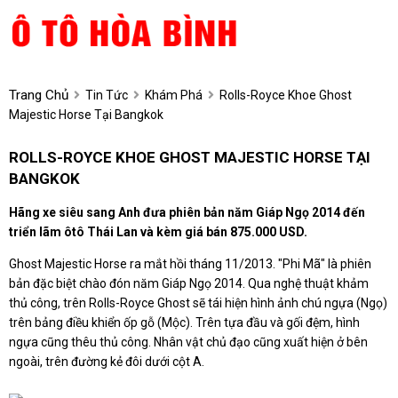
Trang Chủ
Tin Tức
Khám Phá
Rolls-Royce Khoe Ghost
Majestic Horse Tại Bangkok
ROLLS-ROYCE KHOE GHOST MAJESTIC HORSE TẠI
BANGKOK
Hãng xe siêu sang Anh đưa phiên bản năm Giáp Ngọ 2014 đến
triển lãm ôtô Thái Lan và kèm giá bán 875.000 USD.
Ghost Majestic Horse ra mắt hồi tháng 11/2013. "Phi Mã" là phiên
bản đặc biệt chào đón năm Giáp Ngọ 2014. Qua nghệ thuật khảm
thủ công, trên Rolls-Royce Ghost sẽ tái hiện hình ảnh chú ngựa (Ngọ)
trên bảng điều khiển ốp gỗ (Mộc). Trên tựa đầu và gối đệm, hình
ngựa cũng thêu thủ công. Nhân vật chủ đạo cũng xuất hiện ở bên
ngoài, trên đường kẻ đôi dưới cột A.