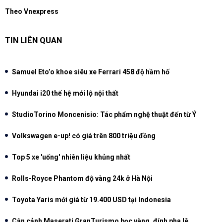
Theo Vnexpress
TIN LIÊN QUAN
Samuel Eto’o khoe siêu xe Ferrari 458 độ hầm hố
Hyundai i20 thế hệ mới lộ nội thất
StudioTorino Moncenisio: Tác phẩm nghệ thuật đến từ Ý
Volkswagen e-up! có giá trên 800 triệu đồng
Top 5 xe 'uống' nhiên liệu khủng nhất
Rolls-Royce Phantom độ vàng 24k ở Hà Nội
Toyota Yaris mới giá từ 19.400 USD tại Indonesia
Cận cảnh Maserati GranTurismo bọc vàng, đính pha lê