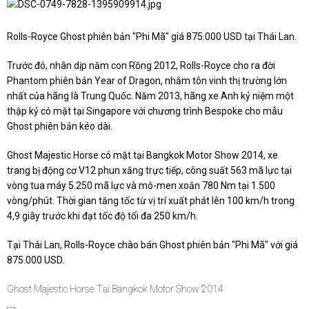
Rolls-Royce Ghost phiên bản "Phi Mã" giá 875.000 USD tại Thái Lan.
Trước đó, nhân dịp năm con Rồng 2012, Rolls-Royce cho ra đời
Phantom phiên bản Year of Dragon, nhằm tôn vinh thị trường lớn
nhất của hãng là Trung Quốc. Năm 2013, hãng xe Anh kỷ niệm một
thập kỷ có mặt tại Singapore với chương trình Bespoke cho mẫu
Ghost phiên bản kéo dài.
Ghost Majestic Horse có mặt tại Bangkok Motor Show 2014, xe
trang bị động cơ V12 phun xăng trực tiếp, công suất 563 mã lực tại
vòng tua máy 5.250 mã lực và mô-men xoắn 780 Nm tại 1.500
vòng/phút. Thời gian tăng tốc từ vị trí xuất phát lên 100 km/h trong
4,9 giây trước khi đạt tốc độ tối đa 250 km/h.
Tại Thái Lan, Rolls-Royce chào bán Ghost phiên bản "Phi Mã" với giá
875.000 USD.
Ghost Majestic Horse Tại Bangkok Motor Show 2014