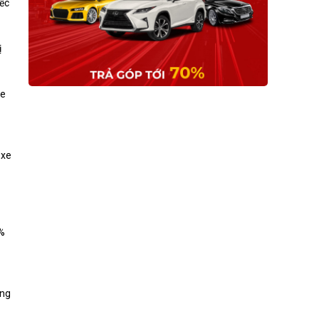
iếc
ị
xe
 xe
0%
ung