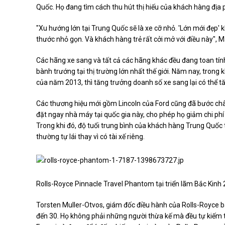
Quốc. Họ đang tìm cách thu hút thị hiếu của khách hàng địa 
"Xu hướng lớn tại Trung Quốc sẽ là xe cỡ nhỏ. 'Lớn mới đẹp' kh
thước nhỏ gọn. Và khách hàng trẻ rất cởi mở với điều này", 
Các hãng xe sang và tất cả các hãng khác đều đang toan tính
bành trướng tại thị trường lớn nhất thế giới. Năm nay, trong
của năm 2013, thì tăng trưởng doanh số xe sang lại có thể 
Các thương hiệu mới gồm Lincoln của Ford cũng đã bước châ
đặt ngay nhà máy tại quốc gia này, cho phép họ giảm chi ph
Trong khi đó, độ tuổi trung bình của khách hàng Trung Quốc 
thường tự lái thay vì có tài xế riêng.
Rolls-Royce Pinnacle Travel Phantom tại triển lãm Bắc Kinh 
Torsten Muller-Otvos, giám đốc điều hành của Rolls-Royce bà
đến 30. Họ không phải những người thừa kế mà đều tự kiếm ti