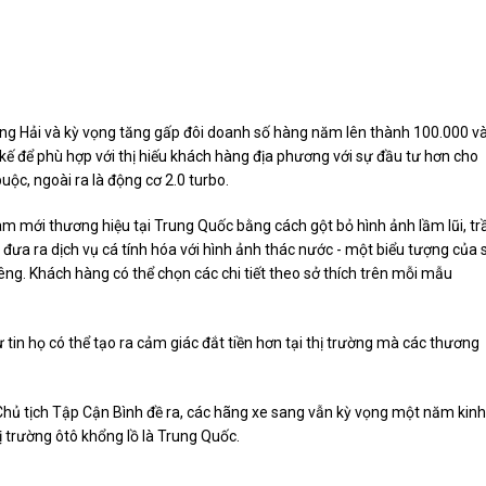
ng Hải và kỳ vọng tăng gấp đôi doanh số hàng năm lên thành 100.000 v
 kế để phù hợp với thị hiếu khách hàng địa phương với sự đầu tư hơn cho
uộc, ngoài ra là động cơ 2.0 turbo.
m mới thương hiệu tại Trung Quốc bằng cách gột bỏ hình ảnh lầm lũi, t
đưa ra dịch vụ cá tính hóa với hình ảnh thác nước - một biểu tượng của 
êng. Khách hàng có thể chọn các chi tiết theo sở thích trên mỗi mẫu
ự tin họ có thể tạo ra cảm giác đắt tiền hơn tại thị trường mà các thương
ủ tịch Tập Cận Bình đề ra, các hãng xe sang vẫn kỳ vọng một năm kinh
ị trường ôtô khổng lồ là Trung Quốc.