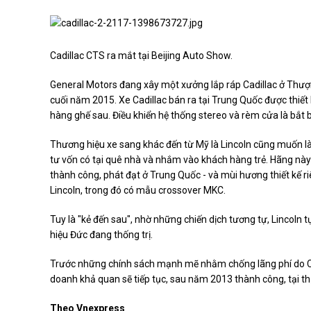
Cadillac CTS ra mắt tại Beijing Auto Show.
General Motors đang xây một xưởng lắp ráp Cadillac ở Thượ
cuối năm 2015. Xe Cadillac bán ra tại Trung Quốc được thiết
hàng ghế sau. Điều khiển hệ thống stereo và rèm cửa là bắt b
Thương hiệu xe sang khác đến từ Mỹ là Lincoln cũng muốn là
tư vốn có tại quê nhà và nhắm vào khách hàng trẻ. Hãng này 
thành công, phát đạt ở Trung Quốc - và mùi hương thiết kế ri
Lincoln, trong đó có mẫu crossover MKC.
Tuy là "kẻ đến sau", nhờ những chiến dịch tương tự, Lincoln t
hiệu Đức đang thống trị.
Trước những chính sách mạnh mẽ nhằm chống lãng phí do Ch
doanh khả quan sẽ tiếp tục, sau năm 2013 thành công, tại th
Theo Vnexpress