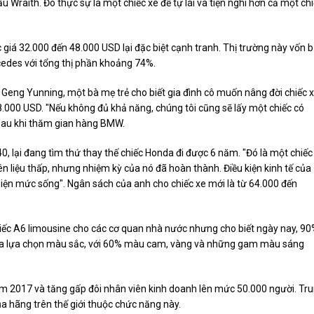
u Wraith. Đó thực sự là một chiếc xe để tự lái và tiện nghi hơn cả một ch
iá 32.000 đến 48.000 USD lại đặc biệt cạnh tranh. Thị trường này vốn b
edes với tổng thị phần khoảng 74%.
. Geng Yunning, một bà mẹ trẻ cho biết gia đình cô muốn nâng đời chiếc 
.000 USD. "Nếu không đủ khả năng, chúng tôi cũng sẽ lấy một chiếc có
 sau khi thăm gian hàng BMW.
 lại đang tìm thứ thay thế chiếc Honda đi được 6 năm. "Đó là một chiếc
 liệu thấp, nhưng nhiệm kỳ của nó đã hoàn thành. Điều kiện kinh tế của
hiện mức sống". Ngân sách của anh cho chiếc xe mới là từ 64.000 đến
iếc A6 limousine cho các cơ quan nhà nước nhưng cho biết ngày nay, 9
 qua lựa chọn màu sắc, với 60% màu cam, vàng và những gam màu sáng
ăm 2017 và tăng gấp đôi nhân viên kinh doanh lên mức 50.000 người. Tr
ủa hãng trên thế giới thuộc chức năng này.