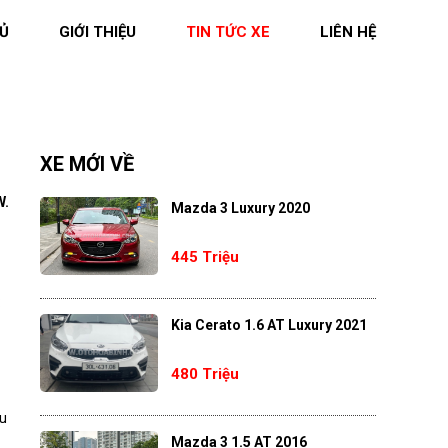
Ủ
GIỚI THIỆU
TIN TỨC XE
LIÊN HỆ
XE MỚI VỀ
W.
Mazda 3 Luxury 2020
445 Triệu
:
Kia Cerato 1.6 AT Luxury 2021
480 Triệu
ệu
Mazda 3 1.5 AT 2016