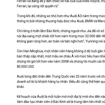
Ferrari và đang để ý đến chiếc xe hai cửa của Rolls-Royce, mẫ
Ferrari, lại cũng rất quyến rũ".
Trong khi đó, những xe nhỏ hơn như Audi A3 nằm trong mức g
thống trị bởi những thương hiệu Đức như Audi, BMW và Merc
Chỉ riêng ở triển lãm Bắc Kinh, những người như Jia đã vô số
nội địa sang một chiếc tốt hơn nằm trong mức 32.000 đến 48
không gian rộng hơn, an toàn và tiện nghi hơn", Yunning nói
Còn Han Minghua, một nhân viên hàng không ở độ tuổi gần 40,
bản thấp cấp nhất, một mẫu xe châu Á với mức tiêu hao nhiên
chúng tôi giờ tốt hơn vào năm 2008 và chúng tôi muốn cải t
80.000 USD.
Audi từng đặt chân đến Trung Quốc vào 25 năm trước với ch
doanh số là từ khách hàng tư nhân. Điều đó cũng thể hiện
khác.
Kế hoạch của Audi là mỗi tuần mở một đại lý mới cho đến n
tâm đào tạo nhân viên ở Bắc Kinh sẽ là trung tâm lớn nhất c