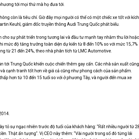
phương tới mọi thứ mà họ đưa tới.
ông còn là tiêu chí. Giờ đây mọi người có thể có một chiếc xe tốt với kích
Martin Keuhl, giám đốc truyền thông Audi Trung Quốc phát biểu.
 cho sự phát triển trong tương lai và đầu tư mạnh tay nhằm thu lời hoặc
 khi mức độ tăng trưởng toàn diện dự kiến từ 8 đến 10% so với mức 15,7%
tăng từ 21 đến 24%, theo nhà phân tích từ LMC Automotive.
n tới Trung Quốc khiến cuộc chiến thêm gay cấn. Các nhà sản xuất cũng
í và cạnh tranh tốt hơn về giá cả cũng như phong cách của sản phẩm.
thấp hơn từ 10 đến 15 tuổi so với ở phương Tây, và người đến mua xe
2014.
y tỏ sự ngạc nhiên trước độ tuổi của khách hàng: "Rất nhiều người từ 2
ền. Thật ấn tượng". Vị CEO này thêm: "Vài người trong số đó từng lái