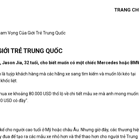
TRANG CH
ham Vọng Của Giới Trẻ Trung Quốc
GIỚI TRẺ TRUNG QUỐC
, Jason Jia, 32 tuổi, cho biết muốn có một chiếc Mercedes hoặc BM
 là tuýp khách hàng mà các hãng xe sang tìm kiếm và muốn lôi kéo tại
khốc liệt.
 mua xe khoảng 80.000 USD thổ lộ về chi tiết mẫu xe mà anh mong muốn
00 USD có đầy".
ết kế cho người cao tuổi ở Mỹ hoặc châu Âu. Nhưng giờ đây, các thương hi
ạy đua để tạo ra các mẫu xe nhỏ hơn và thể thao hơn cho người trẻ Trung