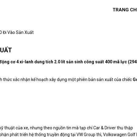
TRANG CH
0 Đi Vào Sản Xuất
XUẤT
ng cơ 4 xi-lanh dung tích 2.0 lít sản sinh công suất 400 mã lực (294
h thức xác nhận kế hoạch xây dựng một phiên bản sản xuất của chiếc
Go
 thuật của xe, nhưng theo nguồn tin mà tạp chí Car & Driver thu thập
hận phát triển hệ thống truyền động tại VW Group thì, Volkswagen Golf