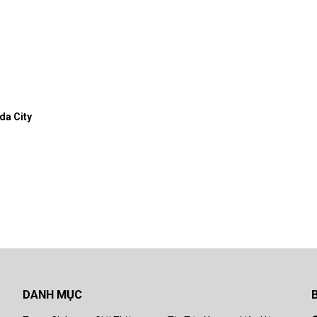
da City
DANH MỤC