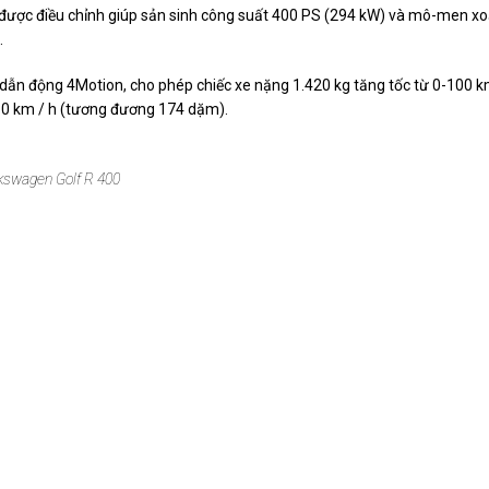
đã được điều chỉnh giúp sản sinh công suất 400 PS (294 kW) và mô-men x
.
 dẫn động 4Motion, cho phép chiếc xe nặng 1.420 kg tăng tốc từ 0-100 
 280 km / h (tương đương 174 dặm).
kswagen Golf R 400