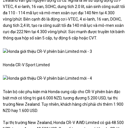
Zealand vẫn giữ nguyên động cơ cũ. Nghĩa là xe sử dụng động cơ i-
VTEC, 4 xi-lanh, 16 van, SOHC, dung tích 2.0 lít, sản sinh công suất tối
đa 110 - 114 mã lực và mô-men xoắn cực đại 140 Nm tại 4.300
vòng/phút. Bên cạnh đó là động cơ i-VTEC, 4 xi-lanh, 16 van, DOHC,
dung tích 2,4 lít, tạo ra công suất tối đa 140 mã lực và mô-men xoắn
cực đại 222 Nm tại 4.300 vòng/phút. Sức mạnh được truyền tới bánh
thông qua hộp số sàn 5 cấp, tự động 6 cấp hoặc CVT.
Honda CR-V Sport Limited
Toàn bộ các phụ kiện mà Honda cung cấp cho CR-V phiên bản đặc
biệt mới có tổng trị giá 6.000 NZD, tương đương 5.200 USD, tại thị
trường New Zealand. Tuy nhiên, khách hàng chỉ phải chi thêm 1.900
NZD hay 1.600 USD.
Tại thị trường New Zealand,
Honda CR-V AWD Limited
có giá 48.500