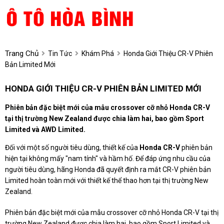
Trang Chủ
Tin Tức
Khám Phá
Honda Giới Thiệu CR-V Phiên
Bản Limited Mới
HONDA GIỚI THIỆU CR-V PHIÊN BẢN LIMITED MỚI
Phiên bản đặc biệt mới của mẫu crossover cỡ nhỏ Honda CR-V
tại thị trường New Zealand được chia làm hai, bao gồm Sport
Limited và AWD Limited.
Đối với một số người tiêu dùng, thiết kế của
Honda CR-V
phiên bản
hiện tại không mấy "nam tính" và hầm hố. Để đáp ứng nhu cầu của
người tiêu dùng, hãng
Honda
đã quyết định ra mắt CR-V phiên bản
Limited hoàn toàn mới với thiết kế thể thao hơn tại thị trường New
Zealand.
Phiên bản đặc biệt mới của mẫu crossover cỡ nhỏ Honda CR-V tại thị
trường New Zealand được chia làm hai, bao gồm Sport Limited và