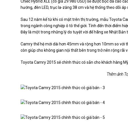
Chiếc Hybrid XLE (có giá 29.980 USD) sẽ được bọc da cao cấo
hướng, đèn LED, trục la-zăng 38 cm và hệ thống theo dõi áp s
Sau 12 năm kể từ khi có mặt trên thị trường, mẫu Toyota Ca
trong ngành công nghiệp
ô tô
thế giới. Tính đến thời điểm hi
Đây là một trong những lý do tuyệt vời để hãng xe Nhật Bả
Camry thế hệ mới dài hơn 45mm và rộng hơn 10mm so với thế
còn giúp cho không gian nội thất bên trong trở nên rộng rãi 
Toyota Camry 2015
sẽ chính thức có sẵn cho khách hàng Mỹ
Thêm ảnh To