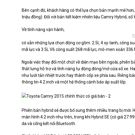
Bên cạnh đó, khách hàng có thể lựa chọn bản mạnh mẽ hơn, 
triệu đồng). Đối với bản tiết kiệm nhiên liệu Camry Hybrid, s
Về tính năng vận hành,
T
có sẵn những lựa chọn động cơ gồm: 2.5L 4 xy-lanh, công s
mã lực và 3.5L V6 công suất 268 mã lực, mô-men xoắn 336
Ngoài việc thay đổi một chút về diện mạo bên ngoài, phiên b
thắt lưng hỗ trợ và tính năng tự động đóng/mở cửa sổ xe. H
như lưới tản nhiệt trước hay thành cốp xe phía sau. Riêng bả
thông tin 4.2 inch và một hệ thống cảnh báo áp suất lốp.
Phiên bản hybrid sẽ được bổ sung thêm nhiều trang bị mới. H
màn hình 4.2 inch như trên, trong khi Hybrid SE (có giá 27.9
da và cổng kết nối Bluetooth.