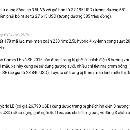
sử dụng động cơ 3.5L V6 với giá bán từ 32.195 USD (tương đương 681
ố tiền phải bỏ ra sẽ từ 27.615 USD (tương đương 585 triệu đồng).
oyota Camry 2015
uất 178 mã lực, mô-men xoắn 230 Nm; 2.5L hybrid 4 xy-lanh công suất 2
 Nm.
ản Camry LE và SE 2015 còn được trang bị ghế lái chỉnh điện 8 hướng với
ai mẫu xe này cũng sẽ sử dụng gương sưởi, nhiều chi tiết mạ crôm bóng
n SE (có giá từ 23.840 USD),
Toyota
sẽ trang bị thêm màn hình hiển thị đ
ybrid LE (có giá 26.790 USD) cũng được trang bị ghế chỉnh điện 8 hướng
95 USD) sẽ sử dụng ghế ngồi SofTex, các chi tiết mạ bạc, vô-lăng 3 chấu 