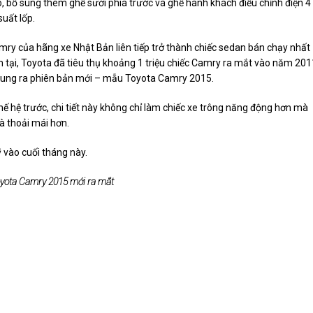
, bổ sung thêm ghế sưởi phía trước và ghế hành khách điều chỉnh điện 4
uất lốp.
mry của hãng xe Nhật Bản liên tiếp trở thành chiếc sedan bán chạy nhất
ện tại, Toyota đã tiêu thụ khoảng 1 triệu chiếc Camry ra mắt vào năm 201
n tung ra phiên bản mới – mẫu Toyota Camry 2015.
 hệ trước, chi tiết này không chỉ làm chiếc xe trông năng động hơn mà
và thoải mái hơn.
 vào cuối tháng này.
yota Camry 2015 mới ra mắt