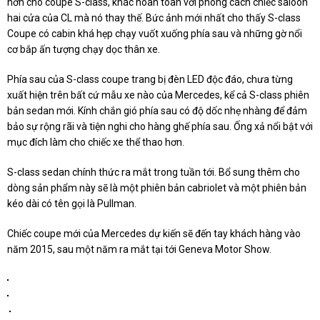
hơn cho coupe S-class, khác hoàn toàn với phong cách chiếc saloon
hai cửa của CL mà nó thay thế. Bức ảnh mới nhất cho thấy S-class
Coupe có cabin khá hẹp chạy vuốt xuống phía sau và những gờ nổi
cơ bắp ấn tượng chạy dọc thân xe.
Phía sau của S-class coupe trang bị đèn LED độc đáo, chưa từng
xuất hiện trên bất cứ mẫu xe nào của Mercedes, kể cả S-class phiên
bản sedan mới. Kính chắn gió phía sau có độ dốc nhẹ nhàng để đảm
bảo sự rộng rãi và tiện nghi cho hàng ghế phía sau. Ống xả nổi bật với
mục đích làm cho chiếc xe thể thao hơn.
S-class sedan chính thức ra mắt trong tuần tới. Bổ sung thêm cho
dòng sản phẩm này sẽ là một phiên bản cabriolet và một phiên bản
kéo dài có tên gọi là Pullman.
Chiếc coupe mới của Mercedes dự kiến ​​sẽ đến tay khách hàng vào
năm 2015, sau một năm ra mắt tại tới Geneva Motor Show.