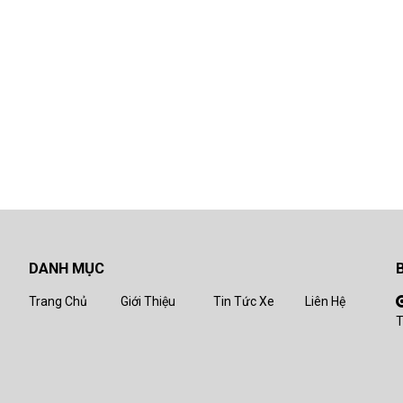
DANH MỤC
Trang Chủ
Giới Thiệu
Tin Tức Xe
Liên Hệ
T