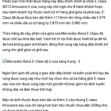
Phiên bản mới nhất được hãng này điều chỉnh chính là chiếc E-Class
W212 limousine 6 cửa, cung cấp chỗ ngồi cho 8 hành khách hoặc
sáu hành khách tùy thuộc cách bố trí hàng ghế giữa và phía sau. E-
Class đã được Binz kéo dài thêm 1110mm lên tổng chiều dài 5.979
mm và chiều dài cơ sở tăng từ 2.873 mm lên 3.985 mm.
Theo hãng độ này, phần cửa giữa của Mercedes-Benz E-Class độ
được chế tạo khá đặc biệt. Cách bố trí nội thất được thiết kế lại để tối
đa hóa không gian chở khách, đồng thời cung cấp bảng điều khiển bổ
sung cho ghế giữa và ghế sau.
Ngăn làm lạnh đồ uống ở giao diện điều khiển và kiểm soát khí hậu đa
vùng được cung cấp như một tùy chọn cho cả ba hàng ghế. E-class
sáu cửa còn được cung cấp một gói kết nối bao gồm bộ định tuyến
không dây và điện thoại tích hợp.
Mặc dù kích thước được kéo dài và thêm 2 cửa nhưng E-class
limousine sáu cửa chỉ nặng hơn bản tiêu chuẩn chưa đến 250kg nhờ
sử dụng chất liệu sợi tổng hợp.