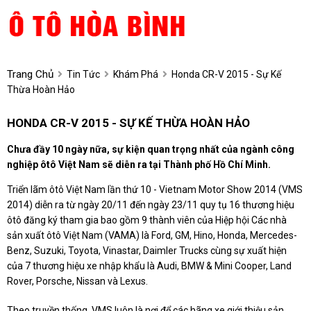
Trang Chủ
Tin Tức
Khám Phá
Honda CR-V 2015 - Sự Kế
Thừa Hoàn Hảo
HONDA CR-V 2015 - SỰ KẾ THỪA HOÀN HẢO
Chưa đầy 10 ngày nữa, sự kiện quan trọng nhất của ngành công
nghiệp ôtô Việt Nam sẽ diễn ra tại Thành phố Hồ Chí Minh.
Triển lãm ôtô Việt Nam lần thứ 10 - Vietnam Motor Show 2014 (VMS
2014) diễn ra từ ngày 20/11 đến ngày 23/11 quy tụ 16 thương hiệu
ôtô đăng ký tham gia bao gồm 9 thành viên của Hiệp hội Các nhà
sản xuất ôtô Việt Nam (VAMA) là Ford, GM, Hino, Honda, Mercedes-
Benz, Suzuki, Toyota, Vinastar, Daimler Trucks cùng sự xuất hiện
của 7 thương hiệu xe nhập khẩu là Audi, BMW & Mini Cooper, Land
Rover, Porsche, Nissan và Lexus.
Theo truyền thống, VMS luôn là nơi để các hãng xe giới thiệu sản