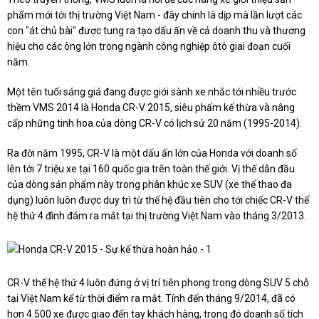
phẩm mới tới thị trường Việt Nam - đây chính là dịp mà lần lượt các
con "át chủ bài" được tung ra tạo dấu ấn về cả doanh thu và thương
hiệu cho các ông lớn trong ngành công nghiệp ôtô giai đoạn cuối
năm.
Một tên tuổi sáng giá đang được giới sành xe nhắc tới nhiều trước
thềm VMS 2014 là Honda CR-V 2015, siêu phẩm kế thừa và nâng
cấp những tinh hoa của dòng CR-V có lịch sử 20 năm (1995-2014).
Ra đời năm 1995, CR-V là một dấu ấn lớn của Honda với doanh số
lên tới 7 triệu xe tại 160 quốc gia trên toàn thế giới. Vị thế dẫn đầu
của dòng sản phẩm này trong phân khúc xe SUV (xe thể thao đa
dụng) luôn luôn được duy trì từ thế hệ đầu tiên cho tới chiếc CR-V thế
hệ thứ 4 đình đám ra mắt tại thị trường Việt Nam vào tháng 3/2013.
CR-V thế hệ thứ 4 luôn đứng ở vị trí tiên phong trong dòng SUV 5 chỗ
tại Việt Nam kể từ thời điểm ra mắt. Tính đến tháng 9/2014, đã có
hơn 4.500 xe được giao đến tay khách hàng, trong đó doanh số tích