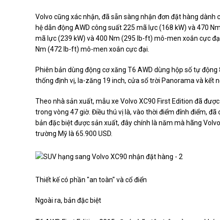
Volvo cũng xác nhận, đã sẵn sàng nhận đơn đặt hàng dành c
hệ dẫn động AWD công suất 225 mã lực (168 kW) và 470 Nm
mã lực (239 kW) và 400 Nm (295 lb-ft) mô-men xoắn cực đại
Nm (472 lb-ft) mô-men xoắn cực đại.
Phiên bản dùng động cơ xăng T6 AWD dùng hộp số tự động 8 
thống định vị, la-zăng 19 inch, cửa sổ trời Panorama và kết n
Theo nhà sản xuất, mẫu xe Volvo XC90 First Edition đã được
trong vòng 47 giờ. Điều thú vị là, vào thời điểm đỉnh điểm, đ
bản đặc biệt được sản xuất, đây chính là năm mà hãng Volvo 
trường Mỹ là 65.900 USD.
Thiết kế có phần "an toàn" và cổ điển
Ngoài ra, bản đặc biệt