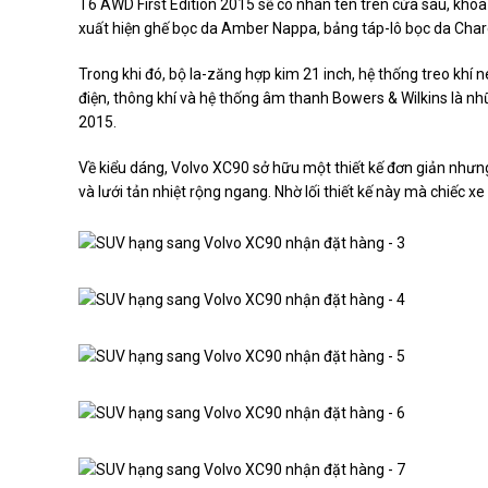
T6 AWD First Edition 2015 sẽ có nhãn tên trên cửa sau, khóa
xuất hiện ghế bọc da Amber Nappa, bảng táp-lô bọc da Charcoa
Trong khi đó, bộ la-zăng hợp kim 21 inch, hệ thống treo khí 
điện, thông khí và hệ thống âm thanh Bowers & Wilkins là nh
2015.
Về kiểu dáng, Volvo XC90 sở hữu một thiết kế đơn giản nhưng 
và lưới tản nhiệt rộng ngang. Nhờ lối thiết kế này mà chiếc