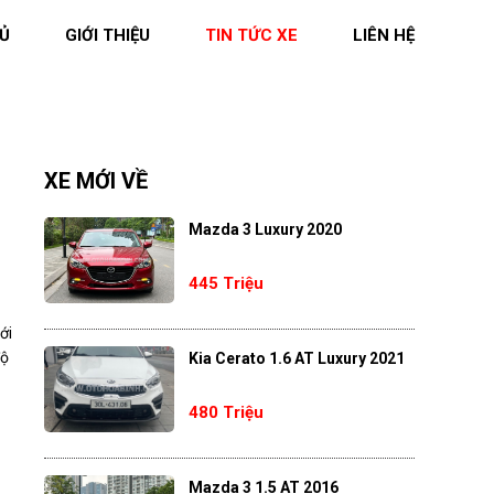
Ủ
GIỚI THIỆU
TIN TỨC XE
LIÊN HỆ
XE MỚI VỀ
Mazda 3 Luxury 2020
445 Triệu
ới
độ
Kia Cerato 1.6 AT Luxury 2021
480 Triệu
Mazda 3 1.5 AT 2016