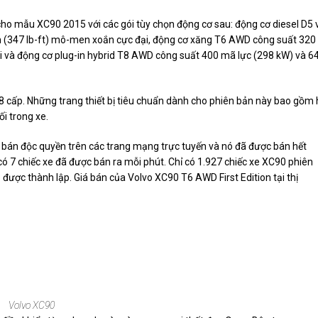
ho mẫu XC90 2015 với các gói tùy chọn động cơ sau: động cơ diesel D5 
 (347 lb-ft) mô-men xoắn cực đại, động cơ xăng T6 AWD công suất 320
 và động cơ plug-in hybrid T8 AWD công suất 400 mã lực (298 kW) và 6
cấp. Những trang thiết bị tiêu chuẩn dành cho phiên bản này bao gồm 
ối trong xe.
 bán độc quyền trên các trang mạng trực tuyến và nó đã được bán hết
ã có 7 chiếc xe đã được bán ra mỗi phút. Chỉ có 1.927 chiếc xe XC90 phiên
được thành lập. Giá bán của Volvo XC90 T6 AWD First Edition tại thị
Volvo XC90