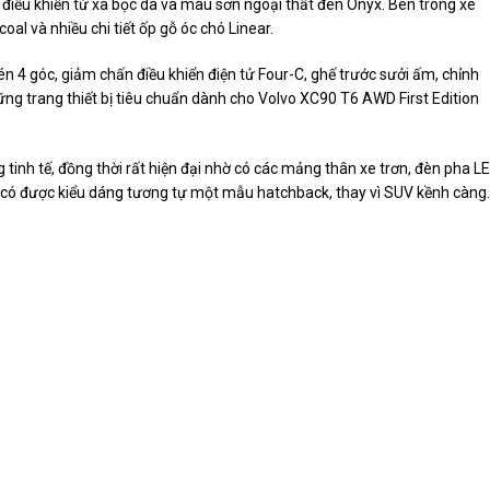
 điều khiển từ xa bọc da và màu sơn ngoại thất đen Onyx. Bên trong xe
l và nhiều chi tiết ốp gỗ óc chó Linear.
nén 4 góc, giảm chấn điều khiển điện tử Four-C, ghế trước sưởi ấm, chỉnh
ững trang thiết bị tiêu chuẩn dành cho Volvo XC90 T6 AWD First Edition
tinh tế, đồng thời rất hiện đại nhờ có các mảng thân xe trơn, đèn pha L
 xe có được kiểu dáng tương tự một mẫu hatchback, thay vì SUV kềnh càng.