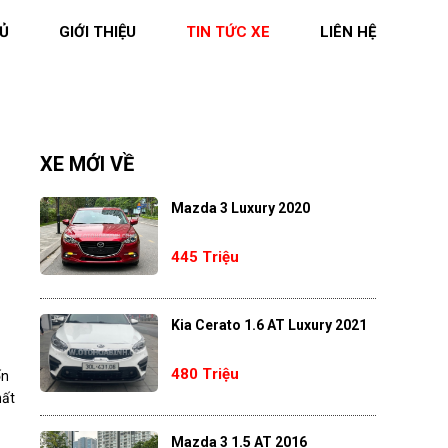
Ủ
GIỚI THIỆU
TIN TỨC XE
LIÊN HỆ
XE MỚI VỀ
Mazda 3 Luxury 2020
445 Triệu
Kia Cerato 1.6 AT Luxury 2021
480 Triệu
ốn
hất
Mazda 3 1.5 AT 2016