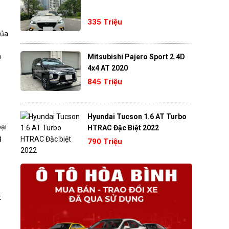
335 Triệu
của
n
Mitsubishi Pajero Sport 2.4D
4x4 AT 2020
845 Triệu
Hyundai Tucson 1.6 AT Turbo
oại
HTRAC Đặc Biệt 2022
g
790 Triệu
t