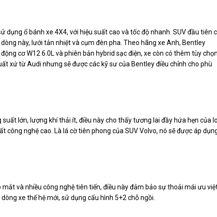
ử dụng ổ bánh xe 4X4, với hiệu suất cao và tốc độ nhanh. SUV đầu tiên 
 dòng này, lưới tản nhiệt và cụm đèn pha. Theo hãng xe Anh, Bentley
động cơ W12 6.0L và phiên bản hybrid sạc điện, xe còn có thêm tùy chọ
xuất xứ từ Audi nhưng sẽ được các kỹ sư của Bentley điều chỉnh cho phù
ất lớn, lượng khí thải ít, điều này cho thấy tương lai đầy hứa hẹn của l
thất công nghệ cao. Là lá cờ tiên phong của SUV Volvo, nó sẽ được áp dụn
 mắt và nhiều công nghệ tiên tiến, điều này đảm bảo sự thoải mái ưu việ
dòng xe thế hệ mới, sử dụng cấu hình 5+2 chỗ ngồi.