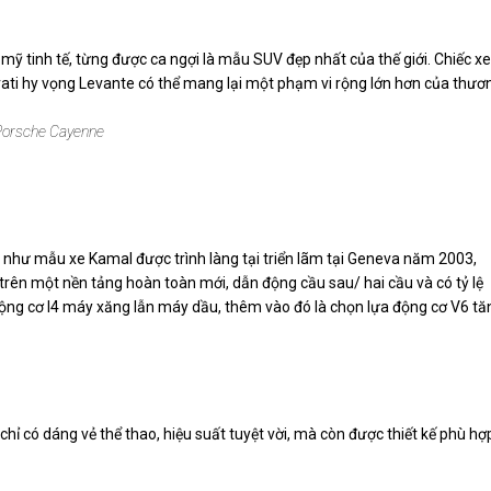
ỹ tinh tế, từng được ca ngợi là mẫu SUV đẹp nhất của thế giới. Chiếc xe
ati hy vọng Levante có thể mang lại một phạm vi rộng lớn hơn của thươ
Porsche Cayenne
 như mẫu xe Kamal được trình làng tại triển lãm tại Geneva năm 2003,
trên một nền tảng hoàn toàn mới, dẫn động cầu sau/ hai cầu và có tỷ lệ
động cơ I4 máy xăng lẫn máy dầu, thêm vào đó là chọn lựa động cơ V6 tă
hỉ có dáng vẻ thể thao, hiệu suất tuyệt vời, mà còn được thiết kế phù hợ