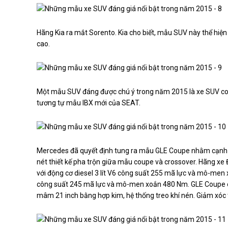
Hãng Kia ra mắt Sorento. Kia cho biết, mẫu SUV này thể hiện h
cao.
Một mẫu SUV đáng được chú ý trong năm 2015 là xe SUV c
tương tự mẫu IBX mới của SEAT.
Mercedes đã quyết định tung ra mẫu GLE Coupe nhằm cạnh 
nét thiết kế pha trộn giữa mẫu coupe và crossover. Hãng x
với động cơ diesel 3 lít V6 công suất 255 mã lực và mô-men
công suất 245 mã lực và mô-men xoắn 480 Nm. GLE Coupe 
mâm 21 inch bằng hợp kim, hệ thống treo khí nén. Giảm xóc t