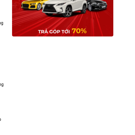
ng
ng
p