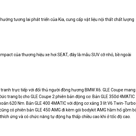
ướng tương lai phát triển của Kia, cung cấp vật liệu nội thất chất lượng
ompact của thương hiệu
xe hơi
SEAT, đây là mẫu SUV cỡ nhỏ, bề ngoài
tranh trực tiếp với đối thủ người đồng hương BMW X6. GLE Coupe mang
e Đức trang bị cho GLE Coupe 2 phiên bản động cơ. Bản GLE 350d 4MATIC
 xoắn 620 Nm. Bản GLE 400 4MATIC với động cơ xăng 3 lít V6 Twin-Turbo
cũng có phiên bản GLE 450 AMG đi kèm gói bodykit AMG hầm hố gồm b
hích ứng và có chức năng tự động hạ thấp chiều cao khi ở tốc độ cao.