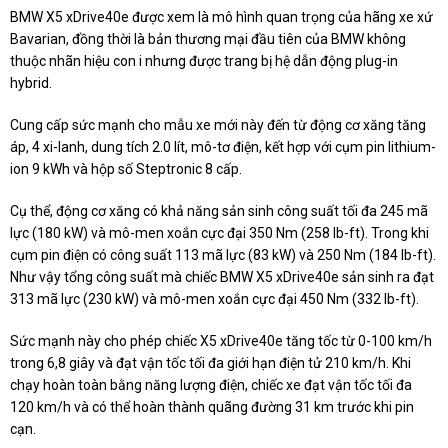
BMW X5 xDrive40e được xem là mô hình quan trọng của hãng xe xứ
Bavarian, đồng thời là bản thương mại đầu tiên của BMW không
thuộc nhãn hiệu con i nhưng được trang bị hệ dẫn động plug-in
hybrid.
Cung cấp sức mạnh cho mẫu xe mới này đến từ động cơ xăng tăng
áp, 4 xi-lanh, dung tích 2.0 lít, mô-tơ điện, kết hợp với cụm pin lithium-
ion 9 kWh và hộp số Steptronic 8 cấp.
Cụ thể, động cơ xăng có khả năng sản sinh công suất tối đa 245 mã
lực (180 kW) và mô-men xoắn cực đại 350 Nm (258 lb-ft). Trong khi
cụm pin điện có công suất 113 mã lực (83 kW) và 250 Nm (184 lb-ft).
Như vậy tổng công suất mà chiếc BMW X5 xDrive40e sản sinh ra đạt
313 mã lực (230 kW) và mô-men xoắn cực đại 450 Nm (332 lb-ft).
Sức mạnh này cho phép chiếc X5 xDrive40e tăng tốc từ 0-100 km/h
trong 6,8 giây và đạt vận tốc tối đa giới hạn điện tử 210 km/h. Khi
chạy hoàn toàn bằng năng lượng điện, chiếc xe đạt vận tốc tối đa
120 km/h và có thể hoàn thành quãng đường 31 km trước khi pin
cạn.