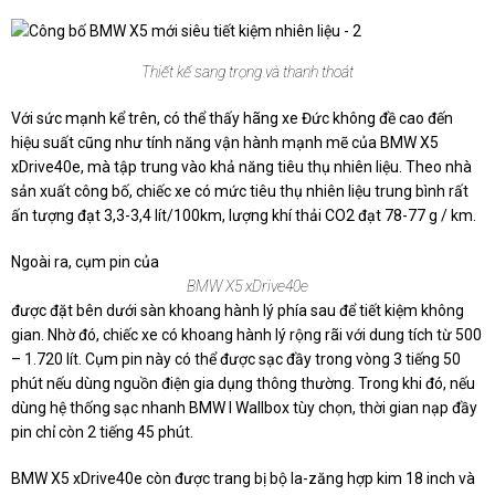
Thiết kế sang trọng và thanh thoát
Với sức mạnh kể trên, có thể thấy hãng xe Đức không đề cao đến
hiệu suất cũng như tính năng vận hành mạnh mẽ của BMW X5
xDrive40e, mà tập trung vào khả năng tiêu thụ nhiên liệu. Theo nhà
sản xuất công bố, chiếc xe có mức tiêu thụ nhiên liệu trung bình rất
ấn tượng đạt 3,3-3,4 lít/100km, lượng khí thải CO2 đạt 78-77 g / km.
Ngoài ra, cụm pin của
BMW X5 xDrive40e
được đặt bên dưới sàn khoang hành lý phía sau để tiết kiệm không
gian. Nhờ đó, chiếc xe có khoang hành lý rộng rãi với dung tích từ 500
– 1.720 lít. Cụm pin này có thể được sạc đầy trong vòng 3 tiếng 50
phút nếu dùng nguồn điện gia dụng thông thường. Trong khi đó, nếu
dùng hệ thống sạc nhanh BMW I Wallbox tùy chọn, thời gian nạp đầy
pin chỉ còn 2 tiếng 45 phút.
BMW X5 xDrive40e còn được trang bị bộ la-zăng hợp kim 18 inch và