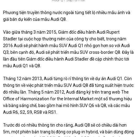
Phương tiện truyền thông nước ngoài từng tiết lộ nhiều mẫu ảnh và
giá bán dự kiến của mẫu Audi Q8.
Vào giữa tháng 3 năm 2015, Giám đốc điều hành Audi Rupert
Stadler tại cuộc họp thường niên của công ty cho biết, trong năm
2016 Audi sẽ phát hành mẫu SUV Audi Q1 nhỏ gọn hơn so với Audi
Q3; bên cạnh đó, Audi sẽ phát triển mẫu SUV cross-border Q8. Đây là
lần đầu tiên Giám đốc điều hành Audi Stadler đề cập chính thức tới
mẫu Audi Q1 và Q8.
Tháng 12 năm 2013, Audi từng rò rỉ thông tin về dự án Audi Q1. Còn
thông tin về việc phát triển mẫu SUV Audi Q8 đã từng xuất hiện trước
đó nhiều lần. Tháng 5 năm 2012, Audi đăng ký trên trang web The
Office of Harmonization for the Internal Market một số thương hiệu
và bằng sáng chế, bao gồm hai mô hình SUV Q6 và Q8, và các mẫu
Audi R6, S2, S9, RS8 và RS1.
Trước đó có nhiều thông tin cho rằng, Audi Q8 sẽ có chiều dài hơn
5m, một phiên bản trang bị động cơ plug-in hybrid, và bản dùng động