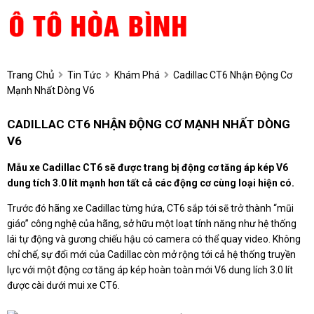
Trang Chủ
Tin Tức
Khám Phá
Cadillac CT6 Nhận Động Cơ
Mạnh Nhất Dòng V6
CADILLAC CT6 NHẬN ĐỘNG CƠ MẠNH NHẤT DÒNG
V6
Mẫu xe Cadillac CT6 sẽ được trang bị động cơ tăng áp kép V6
dung tích 3.0 lít mạnh hơn tất cả các động cơ cùng loại hiện có.
Trước đó hãng xe Cadillac từng hứa, CT6 sắp tới sẽ trở thành “mũi
giáo” công nghệ của hãng, sở hữu một loạt tính năng như hệ thống
lái tự động và gương chiếu hậu có camera có thể quay video. Không
chỉ chế, sự đổi mới của Cadillac còn mở rộng tới cả hệ thống truyền
lực với một động cơ tăng áp kép hoàn toàn mới V6 dung lích 3.0 lít
được cài dưới mui xe CT6.