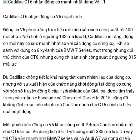
Cadillac CT6 nhận động cơ V6 mạnh hơn.
Động cơ V6 phun xăng trực tiếp ước tính sản sinh công suất tới 400
mã phực. Nếu tính ở ngưỡng 133 mã lực/lít, Cadillac cho rằng, động
cơ mới này có sức mạnh nhất so với các động cơ cùng loại. Khi so
sánh với động cơ 6 xy-lanh của BMW 7 Series, một trong những đối
thủ chính của CT6, nhưng cũng chỉ sản sinh công suất ở ngưỡng 315
mã lực.
Dù Cadillac không tiết lộ khả năng tiết kiệm nhiên liệu của động cơ,
nhưng với sự xuất hiện của chức năng khởi động/tắt động cơ cùng
với hộp số truyền động 8 cấp HydraMatic của GM, loại được tìm thấy
trong các mẫu xe Escalade và Chevrolet Corvette 2015, cũng đã
khẳng định mục tiêu chính mà Cadillac dành cho CT6 chính là hiệu
quả hoạt động.
Một phiên bản động cơ V6 khác cũng có thể được Cadillac nhắm tới
cho CT6 là loại V6 dung tích 3.6 lít với công suất 335 mã lực. Dù vậy
thì CT6 vẫn mạnh hơn BMW7 series và cả Audi A7 với động cơ V6