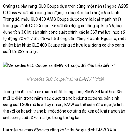
Chúng ta biết rằng, GLC Coupe dựa trên cùng một nền tảng xe W205
C-Class và sở hữu cùng loại động cơ loại 4 xi-lanh hoặc 6 xi-lanh.
Trong đó, mẫu GLC 450 AMG Coupe được xem là loại mạnh nhất
trong gia đình GLC Coupe. Xe sở hữu động cơ tăng áp kép V6, loại
dung tích 3.0 lít, sản sinh công suất chính xác là 367 mã lực, hộp số
tự động 7G với 7 tốc độ và hệ thống dẫn động 4 bánh. Ngoài ra, một
phiên bản khác GLE 400 Coupe cũng sở hữu loại động cơ cho công
suất tới 333 mã lực.
Mercedes GLC Coupe (trái) và BMW X4 (phải).
Trong khi đó, mẫu xe mạnh nhất trong dòng BMW X4 là xDrive35i
mới lộ diện trong năm nay, được trang bị động cơ xăng, sản sinh
công suất 306 mã lực. Tuy nhiên, BMW có thể sớm đảo ngược tình
thế với kế hoạch trang bị một động cơ tăng áp kép có khả năng sản
sinh công suất 370 mã lực trong tương lai.
Hai mẫu xe chạy động cơ xăng khác thuộc gia đình BMW X4 là