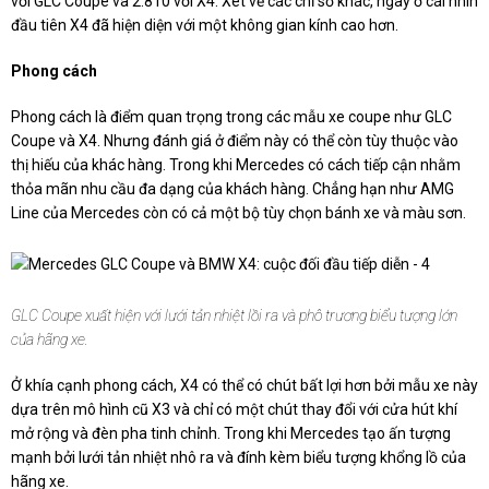
với GLC Coupe và 2.810 với X4. Xét về các chỉ số khác, ngay ở cái nhìn
đầu tiên X4 đã hiện diện với một không gian kính cao hơn.
Phong cách
Phong cách là điểm quan trọng trong các mẫu xe coupe như GLC
Coupe và X4. Nhưng đánh giá ở điểm này có thể còn tùy thuộc vào
thị hiếu của khác hàng. Trong khi Mercedes có cách tiếp cận nhằm
thỏa mãn nhu cầu đa dạng của khách hàng. Chẳng hạn như AMG
Line của Mercedes còn có cả một bộ tùy chọn bánh xe và màu sơn.
GLC Coupe xuất hiện với lưới tản nhiệt lồi ra và phô trương biểu tượng lớn
của hãng xe.
Ở khía cạnh phong cách, X4 có thể có chút bất lợi hơn bởi mẫu xe này
dựa trên mô hình cũ X3 và chỉ có một chút thay đổi với cửa hút khí
mở rộng và đèn pha tinh chỉnh. Trong khi Mercedes tạo ấn tượng
mạnh bởi lưới tản nhiệt nhô ra và đính kèm biểu tượng khổng lồ của
hãng xe.