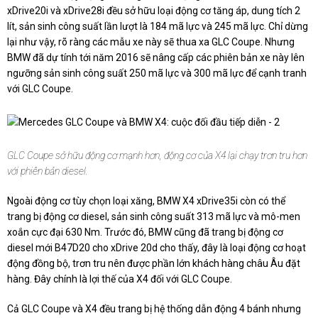
xDrive20i và xDrive28i đều sở hữu loại động cơ tăng áp, dung tích 2
lít, sản sinh công suất lần lượt là 184 mã lực và 245 mã lực. Chỉ dừng
lại như vậy, rõ ràng các mẫu xe này sẽ thua xa GLC Coupe. Nhưng
BMW đã dự tính tới năm 2016 sẽ nâng cấp các phiên bản xe này lên
ngưỡng sản sinh công suất 250 mã lực và 300 mã lực để cạnh tranh
với GLC Coupe.
GLC Coupe sở hữu động cơ mạnh hơn, động cơ của X4 lại chạy trơn tru hơn
với phiên bản diesel.
Ngoài động cơ tùy chọn loại xăng, BMW X4 xDrive35i còn có thể
trang bị động cơ diesel, sản sinh công suất 313 mã lực và mô-men
xoắn cực đại 630 Nm. Trước đó, BMW cũng đã trang bị động cơ
diesel mới B47D20 cho xDrive 20d cho thấy, đây là loại động cơ hoạt
động đồng bộ, trơn tru nên được phần lớn khách hàng châu Âu đặt
hàng. Đây chính là lợi thế của X4 đối với GLC Coupe.
Cả GLC Coupe và X4 đều trang bị hệ thống dẫn động 4 bánh nhưng