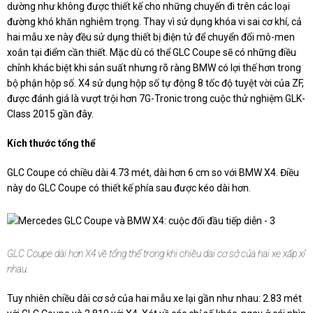
dường như không được thiết kế cho những chuyến đi trên các loại
đường khó khăn nghiêm trọng. Thay vì sử dụng khóa vi sai cơ khí, cả
hai mẫu xe này đều sử dụng thiết bị điện tử để chuyển đổi mô-men
xoắn tại điểm cần thiết. Mặc dù có thể GLC Coupe sẽ có những điều
chỉnh khác biệt khi sản suất nhưng rõ ràng BMW có lợi thế hơn trong
bộ phận hộp số. X4 sử dụng hộp số tự động 8 tốc độ tuyệt vời của ZF,
được đánh giá là vượt trội hơn 7G-Tronic trong cuộc thử nghiệm GLK-
Class 2015 gần đây.
Kích thước tổng thể
GLC Coupe có chiều dài 4.73 mét, dài hơn 6 cm so với BMW X4. Điều
này do GLC Coupe có thiết kế phía sau được kéo dài hơn.
GLC Coupe dài hơn X4 về tổng thể trong khi chiều dai cơ sở của hai xe xấp xỉ
nhau.
Tuy nhiên chiều dài cơ sở của hai mẫu xe lại gần như nhau: 2.83 mét