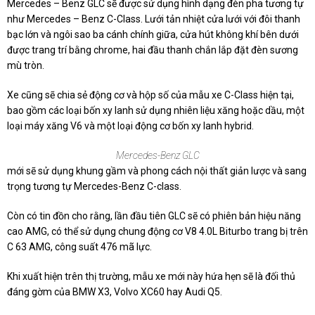
Mercedes – Benz GLC sẽ được sử dụng hình dạng đèn pha tương tự
như Mercedes – Benz C-Class. Lưới tản nhiệt cửa lưới với đôi thanh
bạc lớn và ngôi sao ba cánh chính giữa, cửa hút không khí bên dưới
được trang trí bằng chrome, hai đầu thanh chắn lắp đặt đèn sương
mù tròn.
Xe cũng sẽ chia sẻ động cơ và hộp số của mẫu xe C-Class hiện tại,
bao gồm các loại bốn xy lanh sử dụng nhiên liệu xăng hoặc dầu, một
loại máy xăng V6 và một loại động cơ bốn xy lanh hybrid.
Mercedes-Benz GLC
mới sẽ sử dụng khung gầm và phong cách nội thất giản lược và sang
trọng tương tự Mercedes-Benz C-class.
Còn có
tin
đồn cho rằng, lần đầu tiên GLC sẽ có phiên bản hiệu năng
cao AMG, có thể sử dụng chung động cơ V8 4.0L Biturbo trang bị trên
C 63 AMG, công suất 476 mã lực.
Khi xuất hiện trên thị trường, mẫu xe mới này hứa hẹn sẽ là đối thủ
đáng gờm của BMW X3, Volvo XC60 hay Audi Q5.