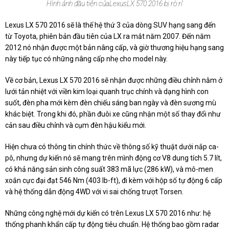
Hình ảnh đầu tiên của
Lexus
LX 570 2016 bị rò rỉ
Lexus LX 570 2016 sẽ là thế hệ thứ 3 của dòng SUV hạng sang đến
từ Toyota, phiên bản đầu tiên của LX ra mắt năm 2007. Đến năm
2012 nó nhận được một bản nâng cấp, và giờ thương hiệu hạng sang
này tiếp tục có những nâng cấp nhẹ cho model này.
Về cơ bản, Lexus LX 570 2016 sẽ nhận được những điều chỉnh nằm ở
lưới tản nhiệt với viền kim loại quanh trục chính và dạng hình con
suốt, đèn pha mới kèm đèn chiếu sáng ban ngày và đèn sương mù
khác biệt. Trong khi đó, phần đuôi xe cũng nhận một số thay đổi như
cản sau điều chỉnh và cụm đèn hậu kiểu mới.
Hiện chưa có thông
tin
chính thức về thông số kỹ thuật dưới nắp ca-
pô, nhưng dự kiến nó sẽ mang trên mình động cơ V8 dung tích 5.7 lít,
có khả năng sản sinh công suất 383 mã lực (286 kW), và mô-men
xoắn cực đại đạt 546 Nm (403 lb-ft), đi kèm với hộp số tự động 6 cấp
và hệ thống dẫn động 4WD với vi sai chống trượt Torsen.
Những công nghệ mới dự kiến có trên Lexus LX 570 2016 như: hệ
thống phanh khẩn cấp tự động tiêu chuẩn. Hệ thống bao gồm radar