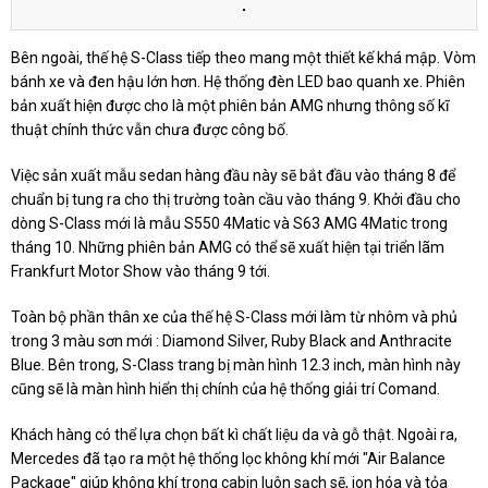
Bên ngoài, thế hệ S-Class tiếp theo mang một thiết kế khá mập. Vòm
bánh xe và đen hậu lớn hơn. Hệ thống đèn LED bao quanh xe. Phiên
bản xuất hiện được cho là một phiên bản AMG nhưng thông số kĩ
thuật chính thức vẫn chưa được công bố.
Việc sản xuất mẫu sedan hàng đầu này sẽ bắt đầu vào tháng 8 để
chuẩn bị tung ra cho thị trường toàn cầu vào tháng 9. Khởi đầu cho
dòng S-Class mới là mẫu S550 4Matic và S63 AMG 4Matic trong
tháng 10. Những phiên bản AMG có thể sẽ xuất hiện tại triển lãm
Frankfurt Motor Show vào tháng 9 tới.
Toàn bộ phần thân xe của thế hệ S-Class mới làm từ nhôm và phủ
trong 3 màu sơn mới : Diamond Silver, Ruby Black and Anthracite
Blue. Bên trong, S-Class trang bị màn hình 12.3 inch, màn hình này
cũng sẽ là màn hình hiển thị chính của hệ thống giải trí Comand.
Khách hàng có thể lựa chọn bất kì chất liệu da và gỗ thật. Ngoài ra,
Mercedes đã tạo ra một hệ thống lọc không khí mới "Air Balance
Package" giúp không khí trong cabin luôn sạch sẽ, ion hóa và tỏa