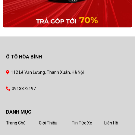
Ô TÔ HÒA BÌNH
112 Lê Văn Lương, Thanh Xuân, Hà Nội
0913372197
DANH MỤC
Trang Chủ
Giới Thiệu
Tin Tức Xe
Liên Hệ