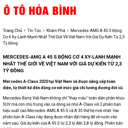
Trang Chủ
Tin Tức
Khám Phá
Mercedes-AMG A 45 S Động
Cơ 4 Xy-Lanh Mạnh Nhất Thế Giới Về Việt Nam Với Giá Dự Kiến Từ 2,3
Tỷ Đồng
MERCEDES-AMG A 45 S ĐỘNG CƠ 4 XY-LANH MẠNH
NHẤT THẾ GIỚI VỀ VIỆT NAM VỚI GIÁ DỰ KIẾN TỪ 2,3
TỶ ĐỒNG
Mercedes A-Class 2020 tại Việt Nam sẽ được nâng cấp toàn
diện, từ thiết kế đến động cơ với mức giá chỉ tương đương đời cũ.
Mercedes-Benz Việt Nam không chỉ "thay máu" toàn diện phân khúc
SUV mà còn chú trọng vào cả dòng xe nhỏ A-Class với 2 phiên bản
hiệu suất cao Mercedes-AMG A 45 S và A 35 thế hệ mới nhất. Hai
phiên bản A-Class này đang được nhận đặt hàng để về nước vào
năm sau. Giá dự kiến của A 45 S từ 2,3 tỷ đến 2,8 tỷ đồng. Phiên bản