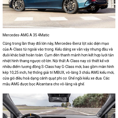
Mercedes-AMG A 35 4Matic
Cũng trong lần thay đổi lớn này, Mercedes-Benz lột xác diện mạo
của A-Class từ ngoài vào trong. Kiểu dáng xe vẫn vậy nhưng đầu và
đuôi khác biệt hoàn toàn. Cụm đèn thanh mảnh hơn kết hợp lưới tản
nhiệt hình thang ngược cỡ lớn. Nội thất A-Class nay có thiết kế với
nhiều điểm tương đồng S-Class hay G-Class mới, bao gồm màn hình
kép 10,25 inch, hệ thống giải trí MBUX, vô-lăng 3 chấu AMG kiểu mới,
cửa gió điều hoà dạng cánh quạt phi cơ. Ghế ngồi kiểu xe đua. Các
mẫu AMG được bọc Alcantara cho vô-lăng và ghế.