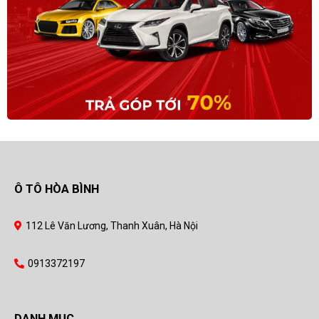
Ô TÔ HÒA BÌNH
112 Lê Văn Lương, Thanh Xuân, Hà Nội
0913372197
DANH MỤC