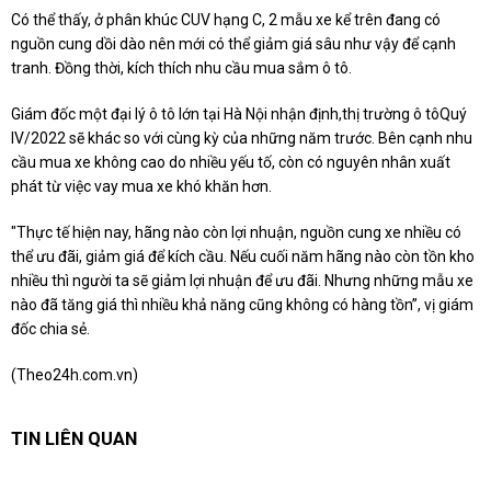
Có thể thấy, ở phân khúc CUV hạng C, 2 mẫu xe kể trên đang có
nguồn cung dồi dào nên mới có thể giảm giá sâu như vậy để cạnh
tranh. Đồng thời, kích thích nhu cầu mua sắm ô tô.
Giám đốc một đại lý ô tô lớn tại Hà Nội nhận định,
thị trường ô tô
Quý
IV/2022 sẽ khác so với cùng kỳ của những năm trước. Bên cạnh nhu
cầu mua xe không cao do nhiều yếu tố, còn có nguyên nhân xuất
phát từ việc vay mua xe khó khăn hơn.
"Thực tế hiện nay, hãng nào còn lợi nhuận, nguồn cung xe nhiều có
thể ưu đãi, giảm giá để kích cầu. Nếu cuối năm hãng nào còn tồn kho
nhiều thì người ta sẽ giảm lợi nhuận để ưu đãi. Nhưng những mẫu xe
nào đã tăng giá thì nhiều khả năng cũng không có hàng tồn”, vị giám
đốc chia sẻ.
(Theo24h.com.vn)
TIN LIÊN QUAN