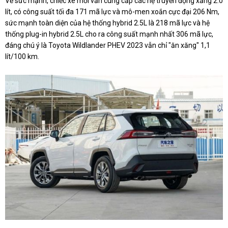
Về sức mạnh, chiếc xe mới vẫn cung cấp các hệ truyền động xăng 2.0
lít, có công suất tối đa 171 mã lực và mô-men xoắn cực đại 206 Nm,
sức mạnh toàn diện của hệ thống hybrid 2.5L là 218 mã lực và hệ
thống plug-in hybrid 2.5L cho ra công suất mạnh nhất 306 mã lực,
đáng chú ý là Toyota Wildlander PHEV 2023 vẫn chỉ "ăn xăng" 1,1
lít/100 km.